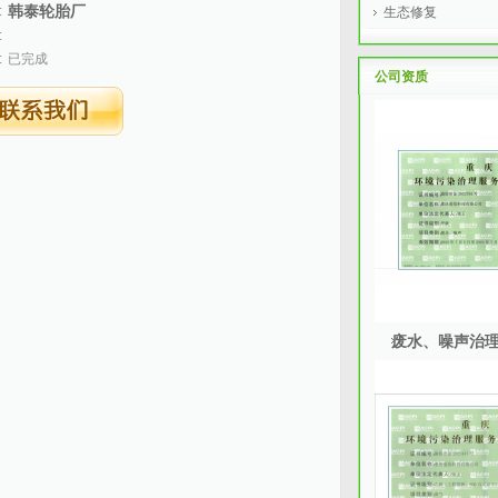
韩泰轮胎厂
:
生态修复
:
:
已完成
公司资
废水、噪声治