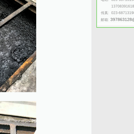
1370839161
传真:
023-6871319
397863128
邮箱: